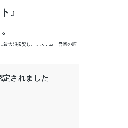
スト』
る。
に最大限投資し、システム→営業の順
認定されました